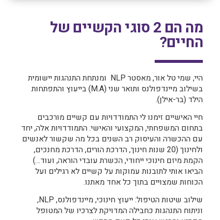
מה הם 2 סוגי הקשיים של
החיים?
היי, שמי טל אור, מאסטר NLP ומנתחת התנהגות יישומית
בשילוב מיינדפולנס ותואר שני (M.A) בייעוץ והתפתחות
הילד (בר-אילן).
חיי האישיים זימנו לי התמודדויות עם קשיים מורכבים
בתחום המשפחתי, המקצועי והאישי. התמודדויות אלה, יחד
עם ההכשרה והעיסוק רב השנים בכל מה שקשור לאנשים
ולחינוך (20 שנות חינוך, הדרכת הורים, הדרכת מחנכים,
הקמת מיזם חינוכי ייחודי, הכשרת עובדי הוראה, ועוד…)
הביאו אותי לתובנות עמוקות על קשיים לא רגילים ועל
הכוחות שמצויים בתוך כל אחד מאתנו.
שילוב שיטות הטיפול: ייעוץ חינוכי, מיינדפולנס, NLP,
וניתוח התנהגות כחבילה המדויקת לצרכיו של המטופל