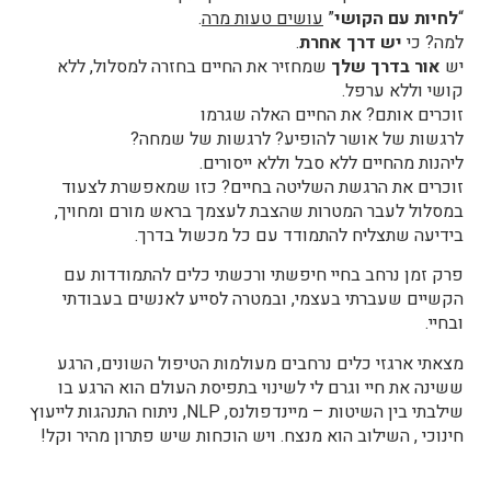
“
לחיות עם הקושי
”
עושים טעות מרה
.
למה? כי
יש דרך אחרת
.
יש
אור בדרך שלך
שמחזיר את החיים בחזרה למסלול, ללא
קושי וללא ערפל.
זוכרים אותם? את החיים האלה שגרמו
לרגשות של אושר להופיע? לרגשות של שמחה?
ליהנות מהחיים ללא סבל וללא ייסורים.
זוכרים את הרגשת השליטה בחיים? כזו שמאפשרת לצעוד
במסלול לעבר המטרות שהצבת לעצמך בראש מורם ומחויך,
בידיעה שתצליח להתמודד עם כל מכשול בדרך.
פרק זמן נרחב בחיי חיפשתי ורכשתי כלים להתמודדות עם
הקשיים שעברתי בעצמי, ובמטרה לסייע לאנשים בעבודתי
ובחיי.
מצאתי ארגזי כלים נרחבים מעולמות הטיפול השונים, הרגע
ששינה את חיי וגרם לי לשינוי בתפיסת העולם הוא הרגע בו
שילבתי בין השיטות – מיינדפולנס, NLP, ניתוח התנהגות לייעוץ
חינוכי , השילוב הוא מנצח. ויש הוכחות שיש פתרון מהיר וקל!