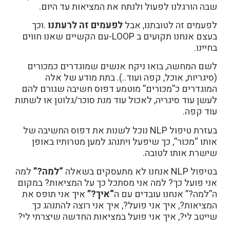
שבה הורגלנו לפעול ולנתח את המציאות עד היום
.
לפעמים זה לטובתנו, אבל
לפעמים זה לרעתנו
.
וכך
בעצם אנחנו תקועים ב
-LOOP
עם הקשיים שאנו חווים
בחיינו
.
לשם המחשה, בואו ניקח אנשים שמוגדרים כמכורים
(סיגריות, אוכל, קפה ועוד..). בתת מודע של אלה
המוגדרים כ”מכורים” מוטמע דפוס חשיבה שגורם להם
לעשן עוד סיגריה, לאכול עוד מנת סוכר/גלוטן או לשתות
עוד קפה
.
בעזרת טיפול
NLP
נוכל לשנות את דפוס החשיבה של
אותו “מכור”, כך שיפעל ויתנהג למען מטרותיו באופן
שישרת אותו לטובה
.
בטיפול
NLP
אנחנו לא מתעסקים בשאלה
“
למה?”
למה
אני פועל כך? למה אני מסתכל כך על המציאות? במקום
ה”למה?” אנחנו עובדים עם ה
“
איך?”
איך אני תופס את
המציאות?, איך אני פועל?, איך אני רוצה להתנהג כך
שייטב לי?, איך אני פועל במציאות החדשה שיצרתי לי
?