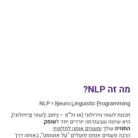
מה זה NLP?
NLP =
N
euro
L
inguistic
P
rogramming
תכנות לשוני נוירולוגי (או נל”פ
–
נ
יתוב
ל
שוני
פ
יזיולוגי),
היא שיטה שבעזרתה יורדים יחד ל
עומק
החוויה
שלך
ומשנים אותה לחלוטין
.
הרבה פעמים אנחנו פועלים “על אוטומט”, באותה דרך