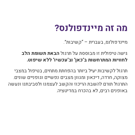
מה זה מיינדפולנס?
מיינדפולנס, בעברית – “קשיבות”.
גישה טיפולית זו מבוססת על תרגול
הבאת תשומת הלב
לחוויות המתרחשות ב’כאן’ וב’עכשיו’ ללא שיפוט.
תרגול לקשיבות יעיל ביותר בהפחתת מתחים, בטיפול במצבי
מצוקה, חרדה, דיכאון ומגוון מצבים נפשיים וגופניים שונים.
התרגול תורם להשבת הריכוז והקשב לעצמנו ולסביבתנו ונעשה
באופנים רבים, לא בהכרח במדיטציה.
המטופל מפתח יכולת להתבוננות פנימית עמוקה, מודעות
עצמית ובחינת מה שקורה סביבו תוך ריחוק מסוים. התרגול
מאפשר לו לבחור בזמן אמת תגובה שתשרת את הסיטואציה
למטרותיו.
באמצעות תרגול לקשיבות,
נזהה את התגובות האוטומטיות